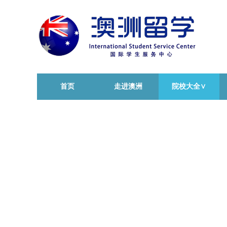
首页
走进澳洲
院校大全∨