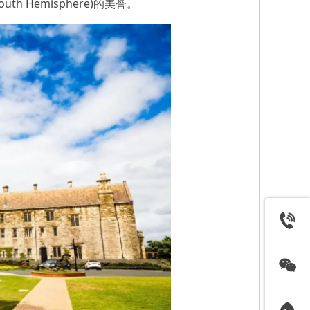
 South Hemisphere)的美誉。