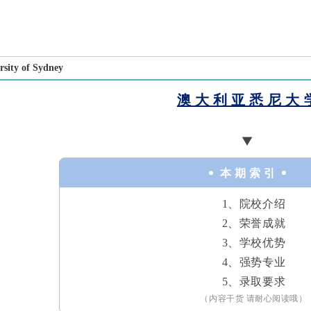
ity of Sydney
澳 大 利 亚 悉 尼 大 
▼
本 期 索 引
1、院校介绍
2、荣誉成就
3、学校优势
4、强势专业
5、录取要求
（内容干货 请耐心阅读哦）