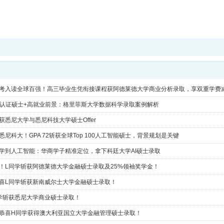
免高考入读全球百强！高三毕业生凭衔接课程获阿德莱德大学商业分析录取，享双重学费
ACS认证硕士+高就业前景：格里菲斯大学数据科学录取案例解析
斩获悉尼大学与悉尼科技大学硕士Offer
悉尼科大！GPA 72斩获全球Top 100人工智能硕士，背景规划是关键
据科学到人工智能：华商学子精准定位，拿下科廷大学AI硕士录取
重磅！L同学斩获阿德莱德大学金融硕士录取及25%领袖奖学金！
 恭喜L同学斩获新南威尔士大学金融硕士录取！
同学斩获悉尼大学商业硕士录取！
| 恭喜H同学获得澳大利亚国立大学金融管理硕士录取！