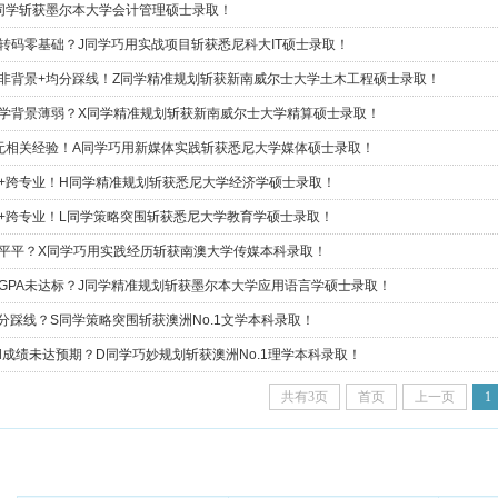
喜T同学斩获墨尔本大学会计管理硕士录取！
科转码零基础？J同学巧用实战项目斩获悉尼科大IT硕士录取！
 双非背景+均分踩线！Z同学精准规划斩获新南威尔士大学土木工程硕士录取！
 数学背景薄弱？X同学精准规划斩获新南威尔士大学精算硕士录取！
业+无相关经验！A同学巧用新媒体实践斩获悉尼大学媒体硕士录取！
踩线+跨专业！H同学精准规划斩获悉尼大学经济学硕士录取！
背景+跨专业！L同学策略突围斩获悉尼大学教育学硕士录取！
成绩平平？X同学巧用实践经历斩获南澳大学传媒本科录取！
学士GPA未达标？J同学精准规划斩获墨尔本大学应用语言学硕士录取！
预估分踩线？S同学策略突围斩获澳洲No.1文学本科录取！
evel成绩未达预期？D同学巧妙规划斩获澳洲No.1理学本科录取！
共有3页
首页
上一页
1