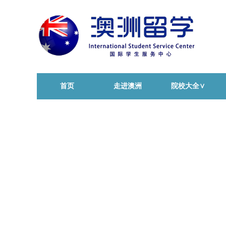
首页
走进澳洲
院校大全∨