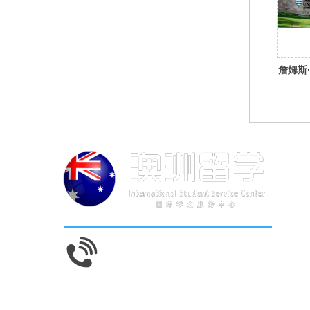
詹姆斯
400-0665-211