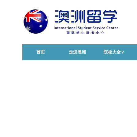
首页
走进澳洲
院校大全∨