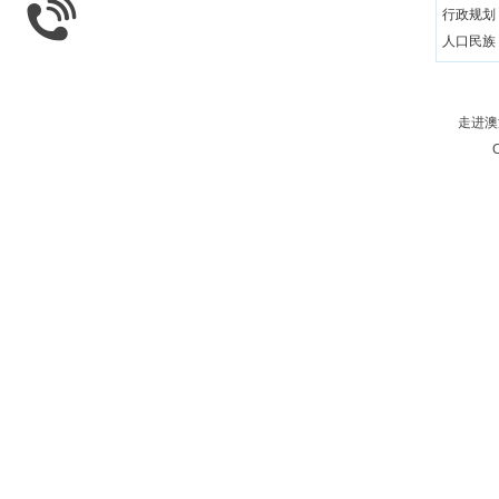
400-0665-211
行政规划
人口民族
文化风俗
日常用语
教育体制
走进澳
著名景点