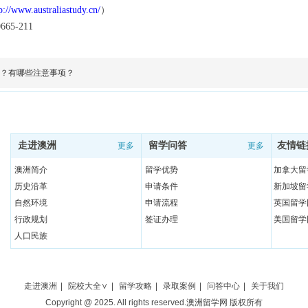
p://www.australiastudy.cn/
）
65-211
？有哪些注意事项？
走进澳洲
留学问答
友情链
更多
更多
澳洲简介
留学优势
加拿大留
历史沿革
申请条件
新加坡留
自然环境
申请流程
英国留学
行政规划
签证办理
美国留学
人口民族
文化风俗
日常用语
教育体制
走进澳洲
|
院校大全∨
|
留学攻略
|
录取案例
|
问答中心
|
关于我们
著名景点
Copyright @ 2025. All rights reserved.澳洲留学网 版权所有