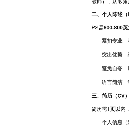
教师），从多角
二、个人陈述（
PS需
600-800
紧扣专业
：
突出优势
：
避免自夸
：
语言简洁
：
三、简历（CV
简历需
1页以内
个人信息
（