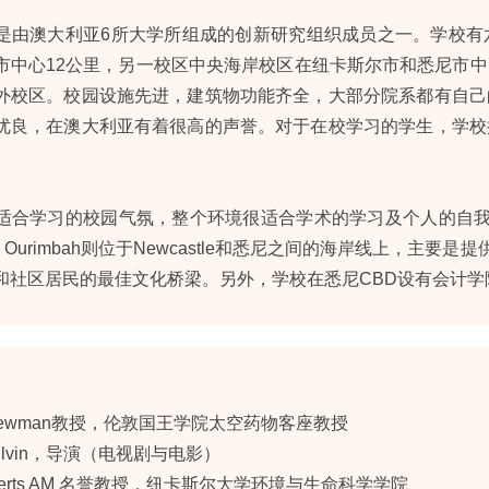
是由澳大利亚6所大学所组成的创新研究组织成员之一。学校有
市中心12公里，另一校区中央海岸校区在纽卡斯尔市和悉尼市
外校区。校园设施先进，建筑物功能齐全，大部分院系都有自己
优良，在澳大利亚有着很高的声誉。对于在校学习的学生，学校
适合学习的校园气氛，整个环境很适合学术的学习及个人的自我成长
le；Ourimbah则位于Newcastle和悉尼之间的海岸线上，主要
和社区居民的最佳文化桥梁。另外，学校在悉尼CBD设有会计学
d Newman教授，伦敦国王学院太空药物客座教授
yn lvin，导演（电视剧与电影）
oberts AM 名誉教授，纽卡斯尔大学环境与生命科学学院