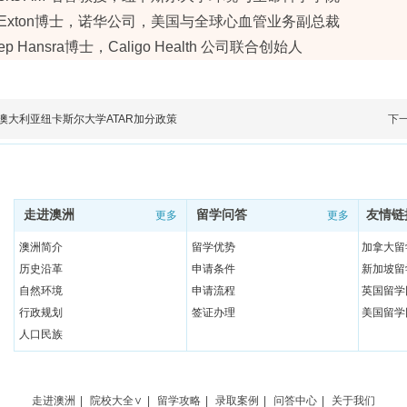
ael Exton博士，诺华公司，美国与全球心血管业务副总裁
ep Hansra博士，Caligo Health 公司联合创始人
 澳大利亚纽卡斯尔大学ATAR加分政策
下
走进澳洲
留学问答
友情链
更多
更多
澳洲简介
留学优势
加拿大留
历史沿革
申请条件
新加坡留
自然环境
申请流程
英国留学
行政规划
签证办理
美国留学
人口民族
文化风俗
日常用语
教育体制
走进澳洲
|
院校大全∨
|
留学攻略
|
录取案例
|
问答中心
|
关于我们